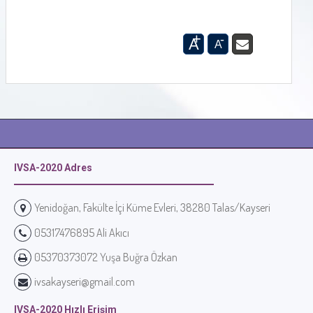
+
-
A
A
IVSA-2020 Adres
Yenidoğan, Fakülte İçi Küme Evleri, 38280 Talas/Kayseri
05317476895 Ali Akıcı
05370373072 Yuşa Buğra Özkan
ivsakayseri@gmail.com
IVSA-2020 Hızlı Erişim