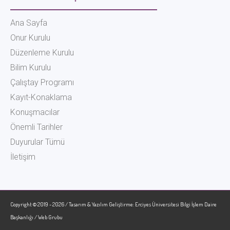
Ana Sayfa
Onur Kurulu
Düzenleme Kurulu
Bilim Kurulu
Çalıştay Programı
Kayıt-Konaklama
Konuşmacılar
Önemli Tarihler
Duyurular Tümü
İletişim
Copyright ©
2019 - 2026 / Tasarım & Yazılım Geliştirme: Erciyes Üniversitesi Bilgi İşlem Daire
Başkanlığı / Web Grubu